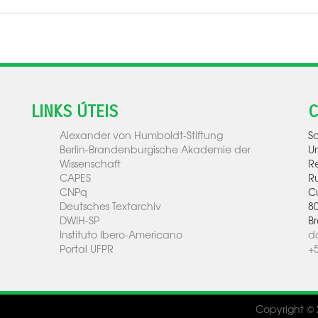
LINKS ÚTEIS
C
Alexander von Humboldt-Stiftung
Sa
Berlin-Brandenburgische Akademie der
U
Wissenschaft
Re
CAPES
Ru
CNPq
Cu
Deutsches Textarchiv
8
DWIH-SP
Br
Instituto Ibero-Americano
d
Portal UFPR
+
Copyright © 