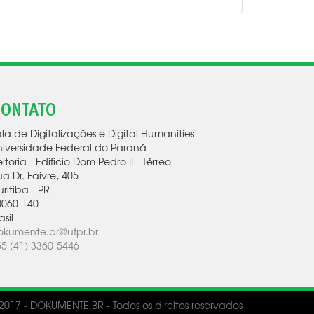
ONTATO
la de Digitalizações e Digital Humanities
niversidade Federal do Paraná
itoria - Edifício Dom Pedro II - Térreo
a Dr. Faivre, 405
ritiba
-
PR
0060-140
asil
okumente.br@ufpr.br
55 (41) 3360-5446
2017 - DOKUMENTE.BR - Todos os direitos reservados