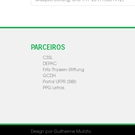
PARCEIROS
C3SL
DEPAC
Fritz-Thyssen-Stiftung
GCDH
Portal UFPR (SIBI)
PPG Letras
Design por Guilherme Mulato