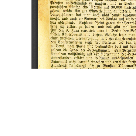
PARCEIROS
C3SL