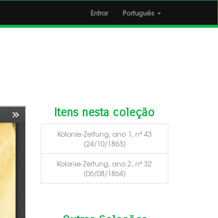
Entrar
Português
Itens nesta coleção
Kolonie-Zeitung, ano 1, nº 43
(24/10/1863)
Kolonie-Zeitung, ano 2, nº 32
(06/08/1864)
Kolonie-Zeitung, ano 2, nº 4
(23/01/1864)