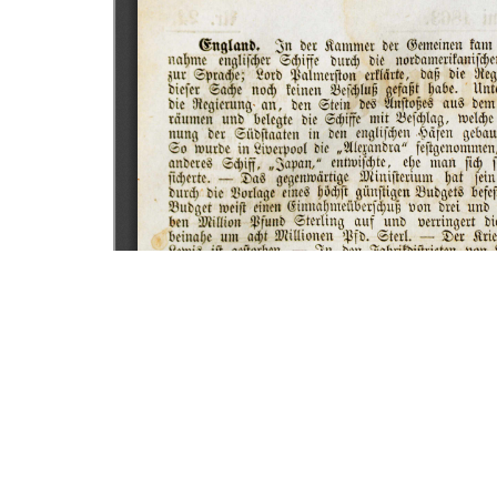
PARCEIROS
C3SL